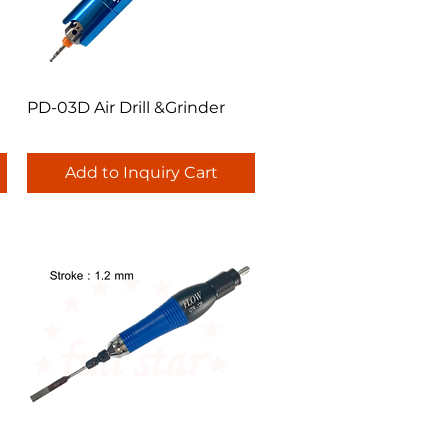
Quick View
PD-03D Air Drill &Grinder
Add to Inquiry Cart