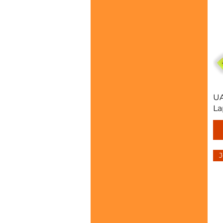
UA
La
J