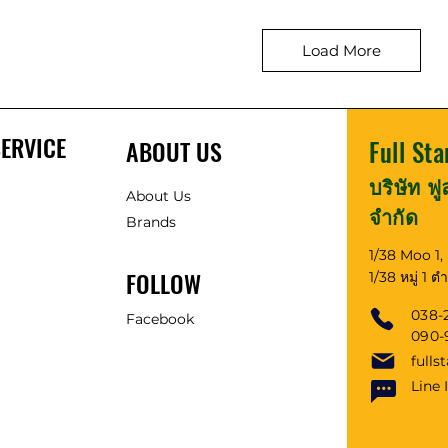
Load More
ERVICE
ABOUT US
Full Sta
บริษัท ฟ
About Us
จำกัด
Brands
1/38 Moo 1
FOLLOW
1/38 หมู่ 1 
038-
Facebook
090
fulls
Line 