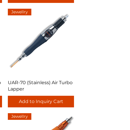
Jewellry
Quick View
o
UAR-70 (Stainless) Air Turbo
Lapper
Add to Inquiry Cart
Jewellry