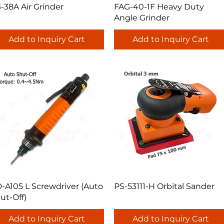
Quick View
Quick View
-38A Air Grinder
FAG-40-1F Heavy Duty
Angle Grinder
Add to Inquiry Cart
Add to Inquiry Cart
Quick View
Quick View
-A105 L Screwdriver (Auto
PS-53111-H Orbital Sander
ut-Off)
Add to Inquiry Cart
Add to Inquiry Cart