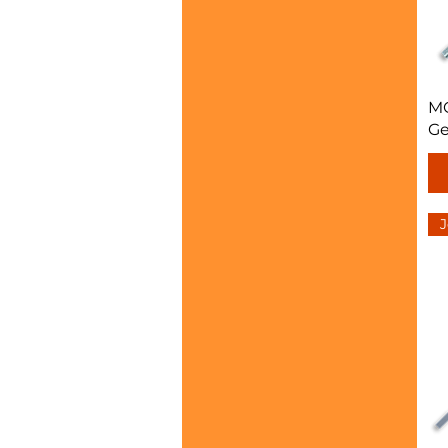
MO
G
J