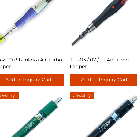
Quick View
Quick View
R-20 (Stainless) Air Turbo
TLL-03 / 07 / 1.2 Air Turbo
pper
Lapper
Add to Inquiry Cart
Add to Inquiry Cart
ewellry
Jewellry