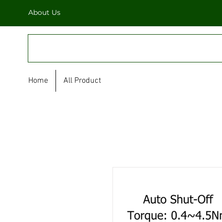
About Us
FULL STAR
Home
All Product