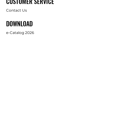
CUSTOMER SERVICE
Contact Us
DOWNLOAD
e-Catalog 2026
ABOUT US
About Us
Brands
FOLLOW
Facebook
Full Star Industrial Supply Co., Ltd.
บริษัท ฟูล สตาร์ อินดัสทรี้ ซัพพลาย จำกัด
1/38 Moo 1, Bansuan, Mueang, Chonburi, Thailand