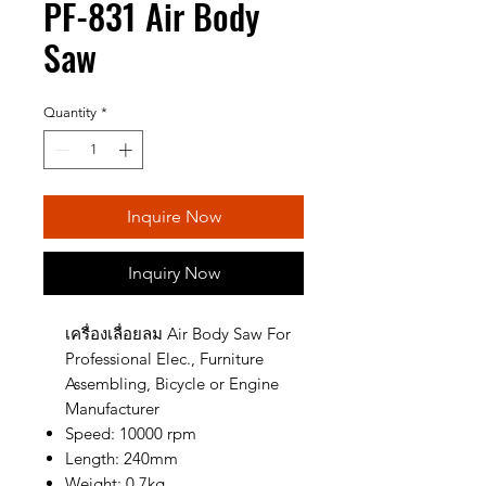
PF-831 Air Body
Saw
Quantity
*
Inquire Now
Inquiry Now
เครื่องเลื่อยลม Air Body Saw For
Professional Elec., Furniture
Assembling, Bicycle or Engine
Manufacturer
Speed: 10000 rpm
Length: 240mm
Weight: 0.7kg