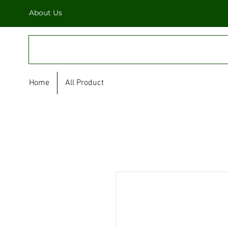
About Us
FULL STAR
Home
All Product