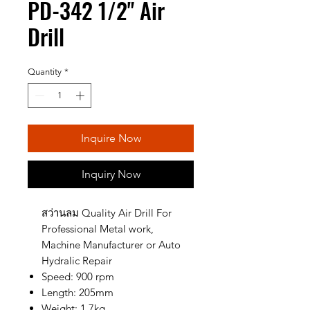
PD-342 1/2" Air
Drill
Quantity
*
Inquire Now
Inquiry Now
สว่านลม Quality Air Drill For
Professional Metal work,
Machine Manufacturer or Auto
Hydralic Repair
Speed: 900 rpm
Length: 205mm
Weight: 1.7kg