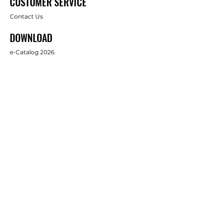
CUSTOMER SERVICE
Contact Us
DOWNLOAD
e-Catalog 2026
ABOUT US
About Us
Brands
FOLLOW
Facebook
Full Star Industrial Supply Co., Ltd.
บริษัท ฟูล สตาร์ อินดัสทรี้ ซัพพลาย จำกัด
1/38 Moo 1, Bansuan, Mueang, Chonburi, Thailand