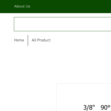
About Us
FULL STAR
Home
All Product