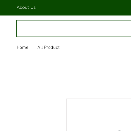
About Us
FULL STAR
Home
All Product