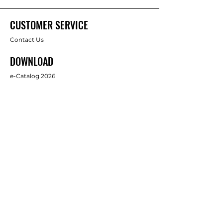
CUSTOMER SERVICE
Contact Us
DOWNLOAD
e-Catalog 2026
ABOUT US
About Us
Brands
FOLLOW
Facebook
Full Star Industrial Supply Co., Ltd.