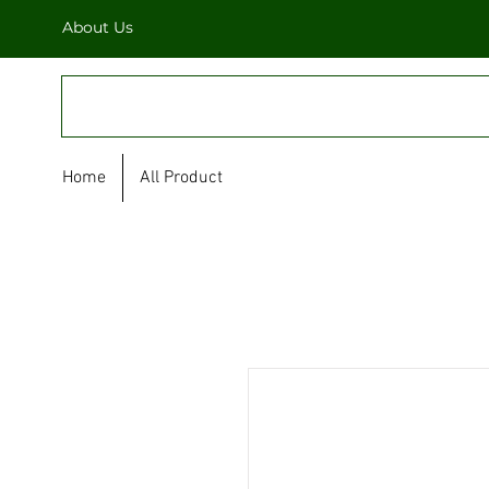
About Us
FULL STAR
Home
All Product