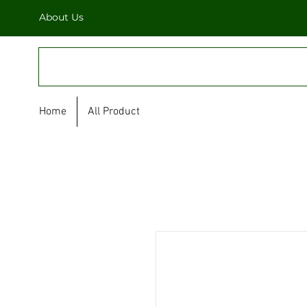
About Us
FULL STAR
Home
All Product