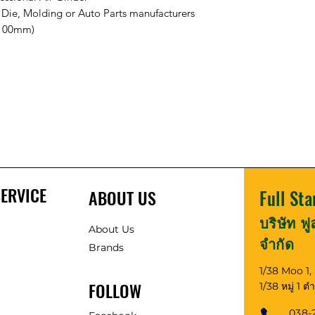
l Die, Molding or Auto Parts manufacturers
(100mm)
ERVICE
ABOUT US
Full Sta
บริษัท ฟ
About Us
จำกัด
Brands
1/38 Moo 1
FOLLOW
1/38 หมู่ 1 
038-