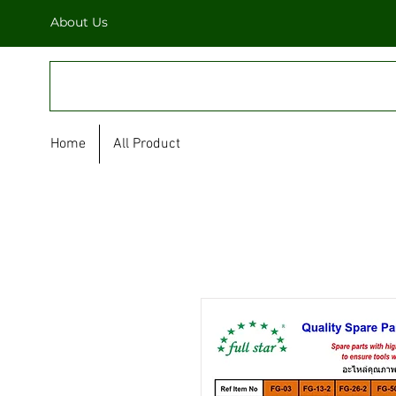
About Us
FULL STAR
Home
All Product