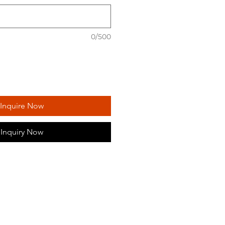
0/500
Inquire Now
Inquiry Now