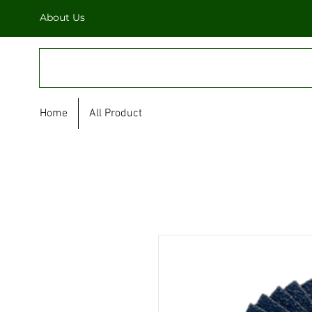
About Us
FULL STAR
Home
All Product